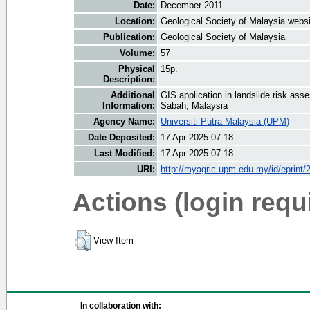
Date:
December 2011
Location:
Geological Society of Malaysia websi
Publication:
Geological Society of Malaysia
Volume:
57
Physical
15p.
Description:
Additional
GIS application in landslide risk ass
Information:
Sabah, Malaysia
Agency Name:
Universiti Putra Malaysia (UPM)
Date Deposited:
17 Apr 2025 07:18
Last Modified:
17 Apr 2025 07:18
URI:
http://myagric.upm.edu.my/id/eprint/
Actions (login requ
View Item
In collaboration with: