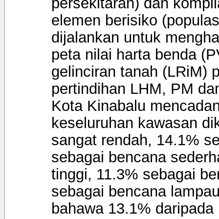
persekitaran) dan kompil
elemen berisiko (populasi
dijalankan untuk mengha
peta nilai harta benda (P
gelinciran tanah (LRiM) p
pertindihan LHM, PM d
Kota Kinabalu mencadan
keseluruhan kawasan di
sangat rendah, 14.1% s
sebagai bencana sederh
tinggi, 11.3% sebagai b
sebagai bencana lampau
bahawa 13.1% daripada 