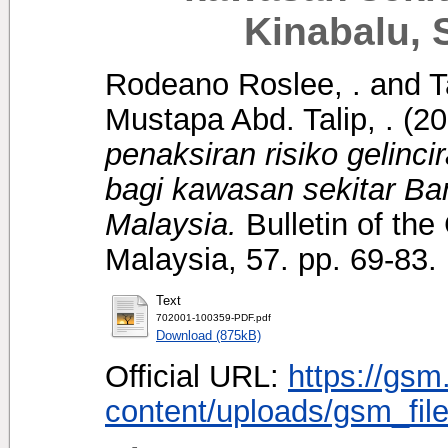
Kinabalu, 
Rodeano Roslee, .
and
T
Mustapa Abd. Talip, .
(20
penaksiran risiko gelinci
bagi kawasan sekitar Ba
Malaysia.
Bulletin of the
Malaysia, 57. pp. 69-83
Text
702001-100359-PDF.pdf
Download (875kB)
Official URL:
https://gsm
content/uploads/gsm_file