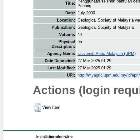
Penggunaan seismik pantulan cete
Title:
Pahang
Date:
July 2000
Location:
Geological Society of Malaysia we
Publication:
Geological Society of Malaysia
Volume:
44
Physical
9p.
Description:
Agency Name:
Universiti Putra Malaysia (UPM)
Date Deposited:
27 Mar 2025 01:29
Last Modified:
27 Mar 2025 01:29
URI:
http://myagric.upm.edu.my/id/epri
Actions (login requ
View Item
In collaboration with: