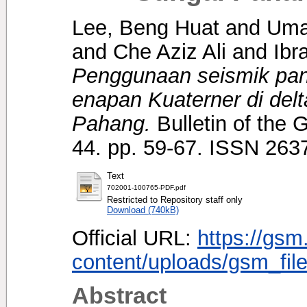
Lee, Beng Huat
and
Uma
and
Che Aziz Ali
and
Ibr
Penggunaan seismik pant
enapan Kuaterner di del
Pahang.
Bulletin of the 
44. pp. 59-67. ISSN 263
Text
702001-100765-PDF.pdf
Restricted to Repository staff only
Download (740kB)
Official URL:
https://gsm
content/uploads/gsm_file
Abstract