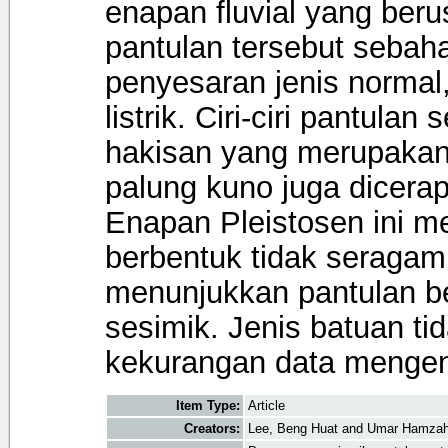
enapan fluvial yang beru
pantulan tersebut sebah
penyesaran jenis normal,
listrik. Ciri-ciri pantula
hakisan yang merupakan
palung kuno juga dicerap
Enapan Pleistosen ini m
berbentuk tidak seragam.
menunjukkan pantulan b
sesimik. Jenis batuan tid
kekurangan data mengen
Item Type:
Article
Creators:
Lee, Beng Huat
and
Umar Hamza