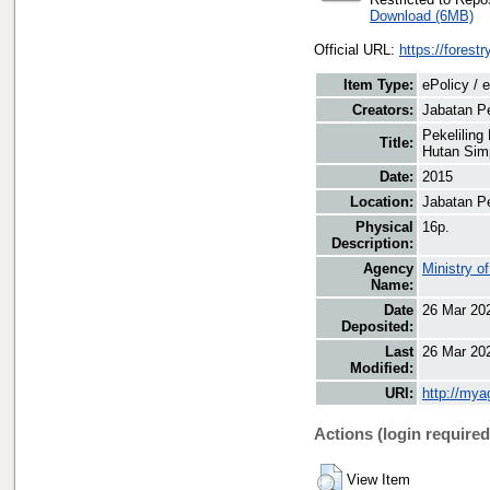
Download (6MB)
Official URL:
https://forestr
Item Type:
ePolicy / e
Creators:
Jabatan P
Pekelilin
Title:
Hutan Sim
Date:
2015
Location:
Jabatan P
Physical
16p.
Description:
Agency
Ministry o
Name:
Date
26 Mar 20
Deposited:
Last
26 Mar 20
Modified:
URI:
http://mya
Actions (login required
View Item