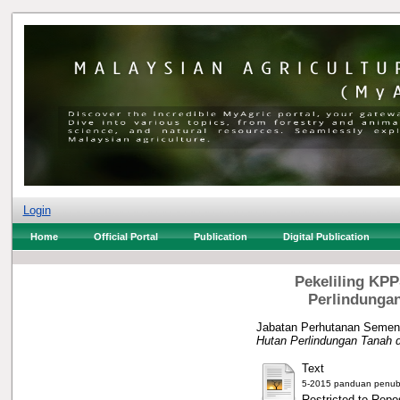
Login
Home
Official Portal
Publication
Digital Publication
Pekeliling KP
Perlindunga
Jabatan Perhutanan Semen
Hutan Perlindungan Tanah 
Text
5-2015 panduan penubu
Restricted to Repos