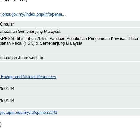
y.johor.gov.my/index.php/info/pener...
Circular
erhutanan Semenanjung Malaysia
g KPPSM Bil 5 Tahun 2015 - Panduan Penubuhan Pengurusan Kawasan Hutan
panan Kekal (HSK) di Semenanjung Malaysia
erhutanan Johor website
f Energy and Natural Resources
25 04:14
25 04:14
gric.upm.edu.my/id/eprint/22741
)