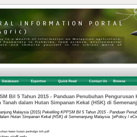
Databases
Expertise
Quick Read
Contact Us
Browse
PSM Bil 5 Tahun 2015 - Panduan Penubuhan Pengurusan
n Tanah dalam Hutan Simpanan Kekal (HSK) di Semenanj
anjung Malaysia
(2015)
Pekeliling KPPSM Bil 5 Tahun 2015 - Panduan Pen
dalam Hutan Simpanan Kekal (HSK) di Semenanjung Malaysia.
[ePolicy / eCir
han kwsn hutan perlndgn tnh.pdf
itory staff only