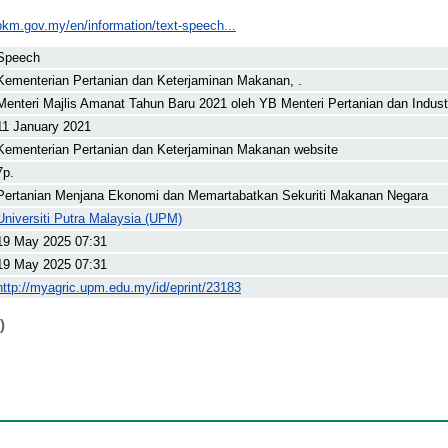
pkm.gov.my/en/information/text-speech...
Speech
Kementerian Pertanian dan Keterjaminan Makanan, .
Menteri Majlis Amanat Tahun Baru 2021 oleh YB Menteri Pertanian dan Indus
11 January 2021
Kementerian Pertanian dan Keterjaminan Makanan website
7p.
Pertanian Menjana Ekonomi dan Memartabatkan Sekuriti Makanan Negara
Universiti Putra Malaysia (UPM)
19 May 2025 07:31
19 May 2025 07:31
http://myagric.upm.edu.my/id/eprint/23183
)