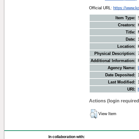
Official URL:
https://www.k
Item Type:
Creators:
Title:
Date:
Location:
Physical Description:
Additional Information:
Agency Name:
Date Deposited:
Last Modified:
URI:
Actions (login required
View Item
In collaboration with: