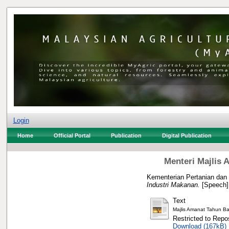
Login
Home
Official Portal
Publication
Digital Publication
Menteri Majlis 
Kementerian Pertanian dan
Industri Makanan.
[Speech]
Text
Majlis Amanat Tahun Ba
Restricted to Repos
Download (167kB)