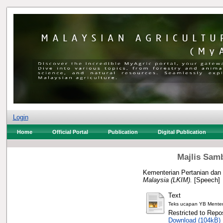
Login
Home
Official Portal
Publication
Digital Publication
Majlis Sam
Kementerian Pertanian dan
Malaysia (LKIM).
[Speech]
Text
Teks ucapan YB Menter
Restricted to Repos
Download (104kB)