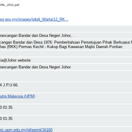
IL_2011.pdf
johor.gov.my/images/jpbdj_Warta/12_RK...
rancangan Bandar dan Desa Negeri Johor, .
cangan Bandar dan Desa 1976: Pemberitahuan Persetujuan Pihak Berkuasa
as (RKK) Permas Kechil - Kukup Bagi Kawasan Majlis Daerah Pontian
ia@Johor website
rancangan Bandar dan Desa Negeri Johor
14 J.P.U 66.
Putra Malaysia (UPM)
0 01:35
0 01:35
ric.upm.edu.my/id/eprint/16160