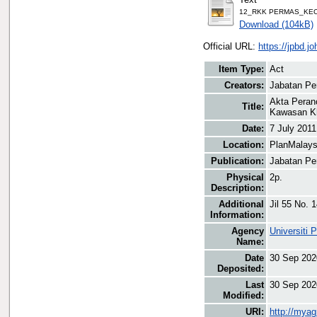
12_RKK PERMAS_KECH
Download (104kB)
Official URL:
https://jpbd.
Item Type:
Act
Creators:
Jabatan Pe
Akta Peran
Title:
Kawasan Kh
Date:
7 July 2011
Location:
PlanMalays
Publication:
Jabatan Pe
Physical
2p.
Description:
Additional
Jil 55 No. 
Information:
Agency
Universiti 
Name:
Date
30 Sep 202
Deposited:
Last
30 Sep 202
Modified:
URI:
http://myag